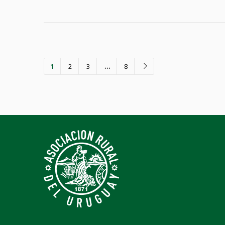
1
2
3
…
8